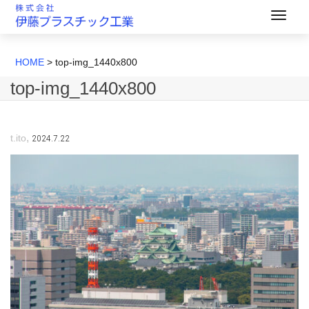
HOME
>
top-img_1440x800
top-img_1440x800
,
2024.7.22
t.ito