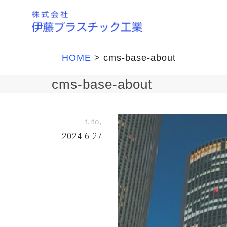
HOME
>
cms-base-about
cms-base-about
,
t.ito
2024.6.27