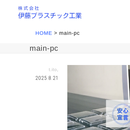
HOME
>
main-pc
main-pc
,
t.ito
2025.8.21