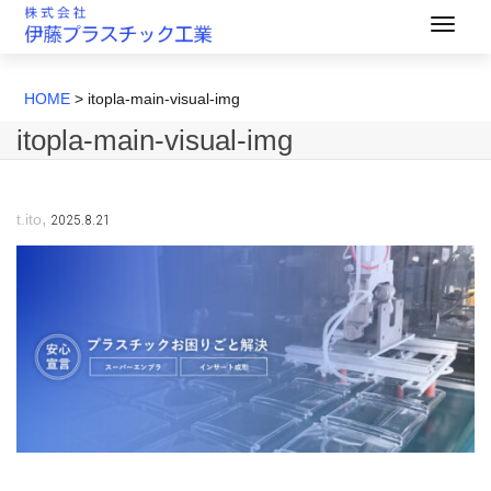
HOME
>
itopla-main-visual-img
itopla-main-visual-img
,
2025.8.21
t.ito