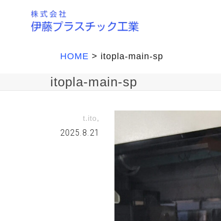
HOME
>
itopla-main-sp
itopla-main-sp
,
t.ito
2025.8.21