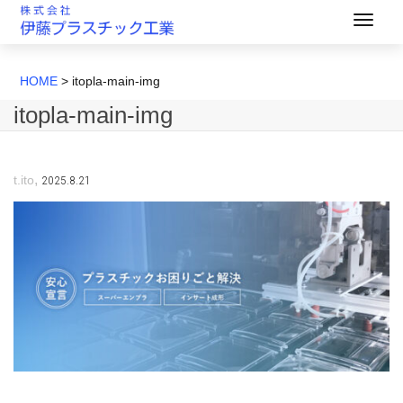
HOME
>
itopla-main-img
itopla-main-img
,
2025.8.21
t.ito