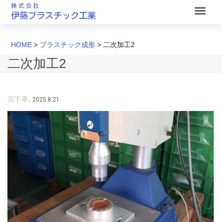
HOME
>
プラスチック成形
>
二次加工2
二次加工2
,
2025.8.21
宮下孝